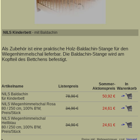
NILS Kinderbett
- mit Baldachin
Als Zubehör ist eine praktische Holz-Baldachin-Stange für den
Wiegenhimmelschal lieferbar. Die Baldachin-Stange wird am
Kopfteil des Bettchens befestigt.
Sommer-
In
Artikelname
Listenpreis
Aktionspreis
Warenkorb
NILS Baldachin
->
78,90 €
50,92 €
für Kinderbett
NILS Wiegenhimmelschal Rosa
->
80 / 250 cm, 100% B'W,
34,90 €
24,61 €
Preis/Stück
NILS Wiegenhimmelschal
Hellblau
->
34,90 €
24,61 €
80 / 250 cm, 100% B'W,
Preis/Stück
Preise inkl. Mehrwertsteuer, zzgl.
Versand
.