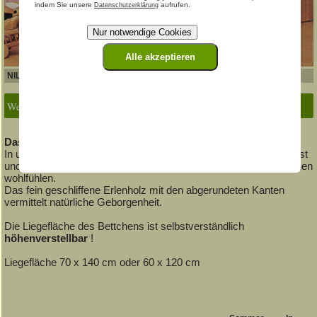
indem Sie unsere
aufrufen.
Datenschutzerklärung
Nur notwendige Cookies
Alle akzeptieren
NILS Kinderbett
- der Klassiker
Weitere Bilder anzeigen ▾
Das Original - direkt vom Designer dieses Klassikers!
In unserem Kinderbett »NILS« mit stabilem Massivholz-Lattenrost
und
herausnehmbaren Schlupfsprossen
können sich die Kleinen
wohlfühlen.
Das fein geschliffene Erlenholz mit den abgerundeten Kanten
vermittelt natürliche Geborgenheit.
Die Liegefläche des Bettchens ist selbstverständlich
höhenverstellbar
!
Liegefläche 70 x 140 cm oder 60 x 120 cm