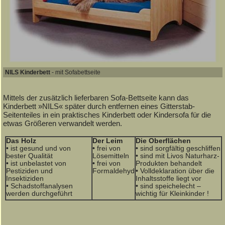
NILS Kinderbett
- mit Sofabettseite
Mittels der zusätzlich lieferbaren Sofa-Bettseite kann das
Kinderbett »NILS« später durch entfernen eines Gitterstab-
Seitenteiles in ein praktisches Kinderbett oder Kindersofa für die
etwas Größeren verwandelt werden.
Das Holz
Der Leim
Die Oberflächen
• ist gesund und von
• frei von
• sind sorgfältig geschliffen
bester Qualität
Lösemitteln
• sind mit Livos Naturharz-
• ist unbelastet von
• frei von
Produkten behandelt
Pestiziden und
Formaldehyd
• Volldeklaration über die
Insektiziden
Inhaltsstoffe liegt vor
• Schadstoffanalysen
• sind speichelecht –
werden durchgeführt
wichtig für Kleinkinder !