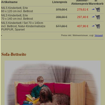
Sommer-
In
Artikelname
Listenpreis
Aktionspreis
Warenkorb
NILS Kinderbett, Erle
->
379,00 €
279,61 €
60 x 120 cm incl. Bettrost
NILS Kinderbett, Erle
->
398,00 €
297,46 €
70 x 140 cm incl. Bettrost
NILS Kinderbett / Set 70 x 140cm
->
incl. Bettrost, Natur-Kindermatratze
577,00 €
407,96 €
PURPUR, Sparset
Preise inkl. Mehrwertsteuer, zzgl.
Versand
.
Sofa-Bettseite