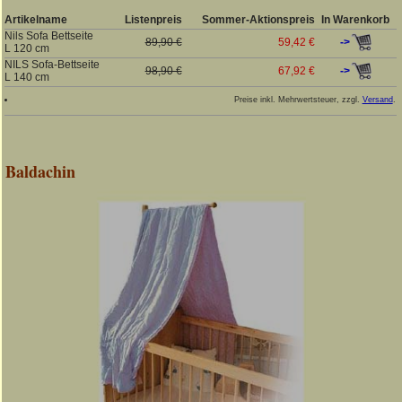
Artikelname
Listenpreis
Sommer-Aktionspreis
In Warenkorb
Nils Sofa Bettseite
->
89,90 €
59,42 €
L 120 cm
NILS Sofa-Bettseite
->
98,90 €
67,92 €
L 140 cm
Preise inkl. Mehrwertsteuer, zzgl.
Versand
.
Baldachin