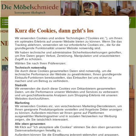
Menu
Kurz die Cookies, dann geht’s los
>
>
Nils
HOME
Baby- & Kinderbetten
Baby- & Kinderzimmer
Wir verwenden Cookies und andere Technologien ("Cookies etc."), um Ihnen
NILS Kinderbett
Baby- & Kinderbetten
ein optimales Erlebnis auf unserer Website bieten zu können. Wenn Sie das
Tracking ablehnen, verwenden wir nur erforderliche Cookies etc., die für die
grundlegende Funktionalität unserer Website notwendig sind.
Gäste- & Jugendbetten
Wir haben technische und administrative Sicherheitsvorkehrungen getroffen,
um Ihre Daten gegen Verlust, Zerstörung, Manipulation und unautorisierten
»NILS Kinderbett«
Kinder- & Jugendschreibtische
Zugriff zu schützen.
Wählen Sie nach Ihren Präferenzen:
Technisch notwendig
Natur-Spielmöbel
Die durch diese Cookies gesammelten Daten sind notwendig, um die
technische Performance der Website zu gewährleisten, Ihnen grundlegende
Regale- & Würfelsysteme
Einkaufs-Funktionen bereitzustellen, das Einkaufen bei uns sicher zu
machen und um Betrug zu verhindern.
Statistik
Home Office
Wir verwenden die durch diese Cookies von Drittanbietern gesammelten
Daten, um die Performance unserer Websites und Services zu verbessern
und um geschäftsrelevante Analysen zum Shopping-Erlebnis mit unseren
Schöner Wohnen
Websites durchzuführen.
Marketing
Schlafen in Natur
Wir verwenden Cookies etc. von verschiedenen Marketing-Dienstleistern, um
Ihnen geeignete Produktangebote vorstellen und Angebote Dritter anzeigen
zu können. Außerdem möchten wir Ihnen gerne auf Plattformen
Tische, Bänke, Stühle
ausgewählter Marketingpartner und in sozialen Netzwerken nur Werbung
zeigen, die Sie tatsächlich interessiert.
Info & Kontakt
Alle oben genannten
Mit Klick auf "Ich akzeptiere alle Cookies" stimmen Sie den oben genannten
Datenverarbeitungen freiwillig zu.
Warenkorb
Außerdem können Sie die Einwilligung jederzeit widerrufen und anpassen,