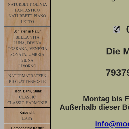
NATURBETT OLIVIA
FANTASTICO
NATURBETT PIANO
LETTO
0
Schlafen in Natur
:
BELLA VITA
LUNA, DIVINA
TOSKANA, VENEZIA
Die 
SONATA, UMBRIA
SIENA
LIVORNO
7937
NATURMATRATZEN
BIO-LATTENROSTE
Tisch, Bank, Stuhl
:
CLASSIC
Montag bis Fr
CLASSIC-HARMONIE
Außerhalb dieser Bü
Kniestuhl
:
EASY
info@moe
Homöopathie Kästle
: