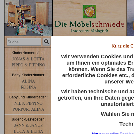
Kurz die C
Kinderzimmermöbel
:
Wir verwenden Cookies und 
JONAS & LOTTA
um Ihnen ein optimales Er
PIPPO & PIPPINO
können. Wenn Sie das Tr
erforderliche Cookies etc., 
Baby-Kinderzimmer:
ALINA
unserer We
Wir verse
ROSINA
von unse
Wir haben technische und a
getroffen, um Ihre Daten gege
Baby und Kinderbetten
:
NILS, PIPPINO
unautorisiert
Den Biomöbel News
PURPUR, ALINA
Alle Felder die mit
*
ge
Wählen Sie n
Vorname*
Jugend-Gästebetten:
Techn
JANN & JANUS
Nachname*
Die durch diese Cookies ges
LUCA & ELISA