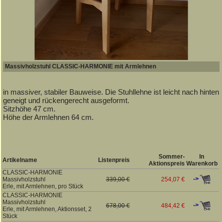
Massivholzstuhl CLASSIC-HARMONIE mit Armlehnen
in massiver, stabiler Bauweise. Die Stuhllehne ist leicht nach hinten
geneigt und rückengerecht ausgeformt.
Sitzhöhe 47 cm.
Höhe der Armlehnen 64 cm.
Sommer-
In
Artikelname
Listenpreis
Aktionspreis
Warenkorb
CLASSIC-HARMONIE
->
Massivholzstuhl
339,00 €
254,07 €
Erle, mit Armlehnen, pro Stück
CLASSIC-HARMONIE
Massivholzstuhl
->
678,00 €
484,42 €
Erle, mit Armlehnen, Aktionsset, 2
Stück