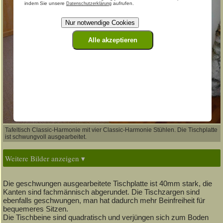
indem Sie unsere
aufrufen.
Datenschutzerklärung
Nur notwendige Cookies
Alle akzeptieren
Tafeltisch Classic-Harmonie mit vier Classic-Harmonie Stühlen. Die Tischplatte
ist schwungvoll ausgearbeitet.
Weitere Bilder anzeigen ▾
Die geschwungen ausgearbeitete Tischplatte ist 40mm stark, die
Kanten sind fachmännisch abgerundet. Die Tischzargen sind
ebenfalls geschwungen, man hat dadurch mehr Beinfreiheit für
bequemeres Sitzen.
Die Tischbeine sind quadratisch und verjüngen sich zum Boden