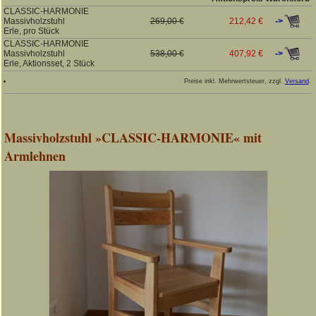
CLASSIC-HARMONIE
->
Massivholzstuhl
269,00 €
212,42 €
Erle, pro Stück
CLASSIC-HARMONIE
->
Massivholzstuhl
538,00 €
407,92 €
Erle, Aktionsset, 2 Stück
Preise inkl. Mehrwertsteuer, zzgl.
Versand
.
Massivholzstuhl »CLASSIC-HARMONIE« mit
Armlehnen