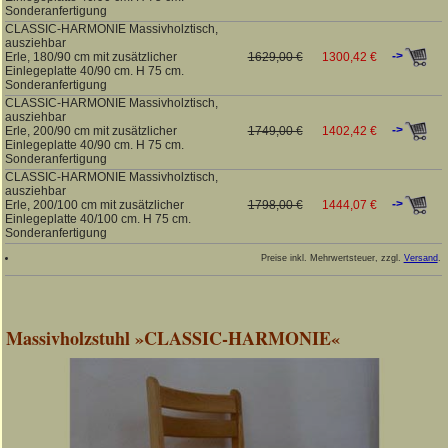
Sonderanfertigung
CLASSIC-HARMONIE Massivholztisch,
ausziehbar
->
Erle, 180/90 cm mit zusätzlicher
1629,00 €
1300,42 €
Einlegeplatte 40/90 cm. H 75 cm.
Sonderanfertigung
CLASSIC-HARMONIE Massivholztisch,
ausziehbar
->
Erle, 200/90 cm mit zusätzlicher
1749,00 €
1402,42 €
Einlegeplatte 40/90 cm. H 75 cm.
Sonderanfertigung
CLASSIC-HARMONIE Massivholztisch,
ausziehbar
->
Erle, 200/100 cm mit zusätzlicher
1798,00 €
1444,07 €
Einlegeplatte 40/100 cm. H 75 cm.
Sonderanfertigung
Preise inkl. Mehrwertsteuer, zzgl.
Versand
.
Massivholzstuhl »CLASSIC-HARMONIE«