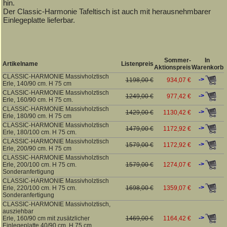
hin.
Der Classic-Harmonie Tafeltisch ist auch mit herausnehmbarer
Einlegeplatte lieferbar.
Sommer-
In
Artikelname
Listenpreis
Aktionspreis
Warenkorb
CLASSIC-HARMONIE Massivholztisch
->
1198,00 €
934,07 €
Erle, 140/90 cm. H 75 cm
CLASSIC-HARMONIE Massivholztisch
->
1249,00 €
977,42 €
Erle, 160/90 cm. H 75 cm.
CLASSIC-HARMONIE Massivholztisch
->
1429,00 €
1130,42 €
Erle, 180/90 cm. H 75 cm
CLASSIC-HARMONIE Massivholztisch
->
1479,00 €
1172,92 €
Erle, 180/100 cm. H 75 cm.
CLASSIC-HARMONIE Massivholztisch
->
1579,00 €
1172,92 €
Erle, 200/90 cm. H 75 cm
CLASSIC-HARMONIE Massivholztisch
->
Erle, 200/100 cm. H 75 cm.
1579,00 €
1274,07 €
Sonderanfertigung
CLASSIC-HARMONIE Massivholztisch
->
Erle, 220/100 cm. H 75 cm.
1698,00 €
1359,07 €
Sonderanfertigung
CLASSIC-HARMONIE Massivholztisch,
ausziehbar
->
Erle, 160/90 cm mit zusätzlicher
1469,00 €
1164,42 €
Einlegeplatte 40/90 cm. H 75 cm.