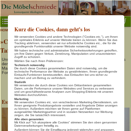
Menu
Kurz die Cookies, dann geht’s los
>
>
Classic Harmonie
HOME
Tische, Bänke, Stühle
Baby- & Kinderzimmer
Wir verwenden Cookies und andere Technologien ("Cookies etc."), um Ihnen
»CLASSIC HARMONIE« Formschöne
Baby- & Kinderbetten
ein optimales Erlebnis auf unserer Website bieten zu können. Wenn Sie das
Tracking ablehnen, verwenden wir nur erforderliche Cookies etc., die für die
grundlegende Funktionalität unserer Website notwendig sind.
Tafeltische und Stühle
Gäste- & Jugendbetten
Wir haben technische und administrative Sicherheitsvorkehrungen getroffen,
um Ihre Daten gegen Verlust, Zerstörung, Manipulation und unautorisierten
Kinder- & Jugendschreibtische
Zugriff zu schützen.
Unser Classic-Harmonie Tisch und Stuhlprogramm, bestehend aus
Wählen Sie nach Ihren Präferenzen:
den Tafeltischen in verschiedenen Größen und den formschönen
Technisch notwendig
Natur-Spielmöbel
Massivholzstühlen, vermittelt durch die anthroposophische
Die durch diese Cookies gesammelten Daten sind notwendig, um die
technische Performance der Website zu gewährleisten, Ihnen grundlegende
Formgebung Natürlichkeit und Eleganz.
Regale- & Würfelsysteme
Einkaufs-Funktionen bereitzustellen, das Einkaufen bei uns sicher zu
machen und um Betrug zu verhindern.
Statistik
Home Office
Wir verwenden die durch diese Cookies von Drittanbietern gesammelten
Daten, um die Performance unserer Websites und Services zu verbessern
und um geschäftsrelevante Analysen zum Shopping-Erlebnis mit unseren
Schöner Wohnen
Websites durchzuführen.
Marketing
Esszimmertisch »CLASSIC-HARMONIE«
Schlafen in Natur
Wir verwenden Cookies etc. von verschiedenen Marketing-Dienstleistern, um
Ihnen geeignete Produktangebote vorstellen und Angebote Dritter anzeigen
zu können. Außerdem möchten wir Ihnen gerne auf Plattformen
Tische, Bänke, Stühle
ausgewählter Marketingpartner und in sozialen Netzwerken nur Werbung
zeigen, die Sie tatsächlich interessiert.
Info & Kontakt
Alle oben genannten
Mit Klick auf "Ich akzeptiere alle Cookies" stimmen Sie den oben genannten
Datenverarbeitungen freiwillig zu.
Warenkorb
Außerdem können Sie die Einwilligung jederzeit widerrufen und anpassen,