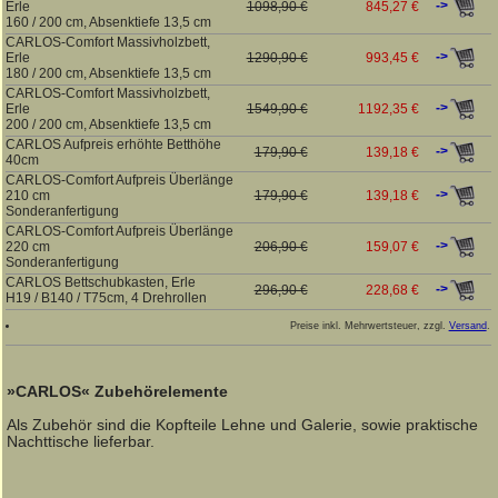
->
Erle
1098,90 €
845,27 €
160 / 200 cm, Absenktiefe 13,5 cm
CARLOS-Comfort Massivholzbett,
->
Erle
1290,90 €
993,45 €
180 / 200 cm, Absenktiefe 13,5 cm
CARLOS-Comfort Massivholzbett,
->
Erle
1549,90 €
1192,35 €
200 / 200 cm, Absenktiefe 13,5 cm
CARLOS Aufpreis erhöhte Betthöhe
->
179,90 €
139,18 €
40cm
CARLOS-Comfort Aufpreis Überlänge
->
210 cm
179,90 €
139,18 €
Sonderanfertigung
CARLOS-Comfort Aufpreis Überlänge
->
220 cm
206,90 €
159,07 €
Sonderanfertigung
CARLOS Bettschubkasten, Erle
->
296,90 €
228,68 €
H19 / B140 / T75cm, 4 Drehrollen
Preise inkl. Mehrwertsteuer, zzgl.
Versand
.
»CARLOS« Zubehörelemente
Als Zubehör sind die Kopfteile Lehne und Galerie, sowie praktische
Nachttische lieferbar.