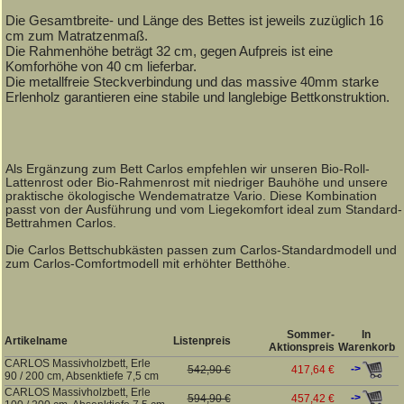
Die Gesamtbreite- und Länge des Bettes ist jeweils zuzüglich 16
cm zum Matratzenmaß.
Die Rahmenhöhe beträgt 32 cm, gegen Aufpreis ist eine
Komforhöhe von 40 cm lieferbar.
Die metallfreie Steckverbindung und das massive 40mm starke
Erlenholz garantieren eine stabile und langlebige Bettkonstruktion.
Als Ergänzung zum Bett Carlos empfehlen wir unseren Bio-Roll-
Lattenrost oder Bio-Rahmenrost mit niedriger Bauhöhe und unsere
praktische ökologische Wendematratze Vario. Diese Kombination
passt von der Ausführung und vom Liegekomfort ideal zum Standard-
Bettrahmen Carlos.
Die Carlos Bettschubkästen passen zum Carlos-Standardmodell und
zum Carlos-Comfortmodell mit erhöhter Betthöhe.
Sommer-
In
Artikelname
Listenpreis
Aktionspreis
Warenkorb
CARLOS Massivholzbett, Erle
->
542,90 €
417,64 €
90 / 200 cm, Absenktiefe 7,5 cm
CARLOS Massivholzbett, Erle
->
594,90 €
457,42 €