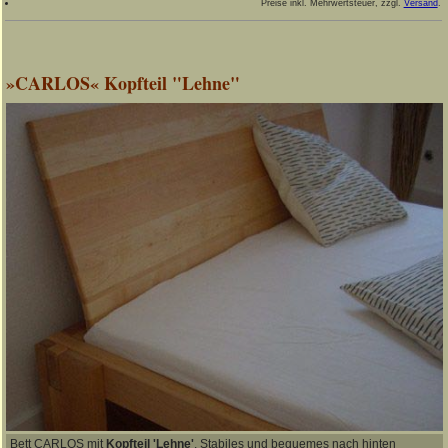
Preise inkl. Mehrwertsteuer, zzgl.
Versand
.
»CARLOS« Kopfteil "Lehne"
Bett CARLOS mit
Kopfteil 'Lehne'
. Stabiles und bequemes nach hinten