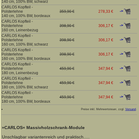
140 cm, 100% BW, schwarz
CARLOS Kopfteil -
->
Polsterlehne
359,90 €
278,33 €
140 cm, 100% BW, bordeaux
CARLOS Kopfteil -
->
Polsterlehne
398,90 €
306,17 €
160 cm, Leinenbezug
CARLOS Kopfteil -
->
Polsterlehne
398,90 €
306,17 €
160 cm, 100% BW, schwarz
CARLOS Kopfteil -
->
Polsterlehne
398,90 €
306,17 €
160 cm, 100% BW, bordeaux
CARLOS Kopfteil -
->
Polsterlehne
459,90 €
347,94 €
180 cm, Leinenbezug
CARLOS Kopfteil -
->
Polsterlehne
459,90 €
347,94 €
180 cm, 100% BW, schwarz
CARLOS Kopfteil -
->
Polsterlehne
459,90 €
347,94 €
180 cm, 100% BW, bordeaux
Preise inkl. Mehrwertsteuer, zzgl.
Versand
.
»CARLOS« Massivholzschrank-Module
Unschlagbar variantenreich und praktisch.....