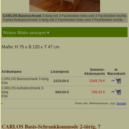
CARLOS Basisschrank
3-türig mit 3 Fachböden links und 3 Fachböden rechts.
Carlos Aufsatzschrank 3-türig mit 2 Fachböden links und 2 Fachböden rechts.
Weitere Bilder anzeigen ▾
Maße: H 75 x B 120 x T 47 cm
Sommer-
In
Artikelname
Listenpreis
Aktionspreis
Warenkorb
CARLOS Basisschrank 3-türig
->
1319,90 €
1049,78 €
Erle
CARLOS Aufsatzschrank 3-
->
türig
989,90 €
789,43 €
Erle
Preise inkl. Mehrwertsteuer, zzgl.
Versand
.
CARLOS Basis-Schrankkommode 2-türig, 7