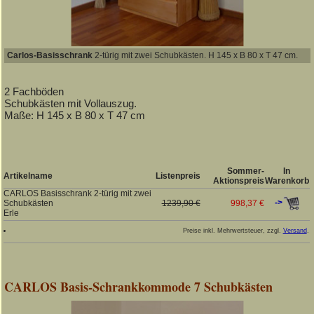
Carlos-Basisschrank
2-türig mit zwei Schubkästen. H 145 x B 80 x T 47 cm.
2 Fachböden
Schubkästen mit Vollauszug.
Maße: H 145 x B 80 x T 47 cm
Sommer-
In
Artikelname
Listenpreis
Aktionspreis
Warenkorb
CARLOS Basisschrank 2-türig mit zwei
->
Schubkästen
1239,90 €
998,37 €
Erle
Preise inkl. Mehrwertsteuer, zzgl.
Versand
.
CARLOS Basis-Schrankkommode 7 Schubkästen