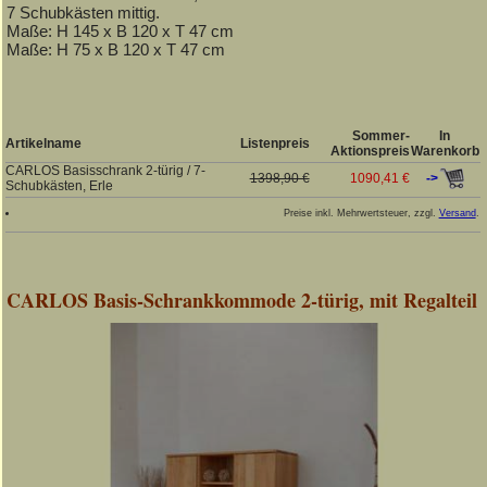
7 Schubkästen mittig.
Maße: H 145 x B 120 x T 47 cm
Maße: H 75 x B 120 x T 47 cm
Sommer-
In
Artikelname
Listenpreis
Aktionspreis
Warenkorb
CARLOS Basisschrank 2-türig / 7-
->
1398,90 €
1090,41 €
Schubkästen, Erle
Preise inkl. Mehrwertsteuer, zzgl.
Versand
.
CARLOS Basis-Schrankkommode 2-türig, mit Regalteil