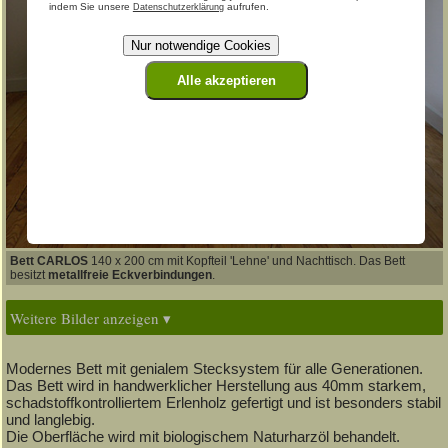
indem Sie unsere
aufrufen.
Datenschutzerklärung
Nur notwendige Cookies
Alle akzeptieren
Bett CARLOS
140 x 200 cm mit Kopfteil 'Lehne' und Nachttisch. Das Bett
besitzt
metallfreie Eckverbindungen
.
Weitere Bilder anzeigen ▾
Modernes Bett mit genialem Stecksystem für alle Generationen.
Das Bett wird in handwerklicher Herstellung aus 40mm starkem,
schadstoffkontrolliertem Erlenholz gefertigt und ist besonders stabil
und langlebig.
Die Oberfläche wird mit biologischem Naturharzöl behandelt.