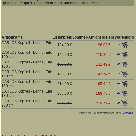
geneigtes Kopfteil zum gemütlichen Anlehnen. Höhe: 56cm.
Artikelname
Listenpreis
Sommer-Aktionspreis
In Warenkorb
CARLOS Kopfteil - Lehne, Erle
->
124,90 €
96,03 €
90 cm
CARLOS Kopfteil - Lehne, Erle
->
149,90 €
110,39 €
100 cm
CARLOS Kopfteil - Lehne, Erle
->
169,90 €
132,49 €
120 cm
CARLOS Kopfteil - Lehne, Erle
->
189,90 €
143,54 €
140 cm
CARLOS Kopfteil - Lehne, Erle
->
214,90 €
165,64 €
160 cm
CARLOS Kopfteil - Lehne, Erle
->
257,90 €
198,79 €
180 cm
CARLOS Kopfteil - Lehne, Erle
->
284,90 €
219,79 €
200 cm
Preise inkl. Mehrwertsteuer, zzgl.
Versand
.