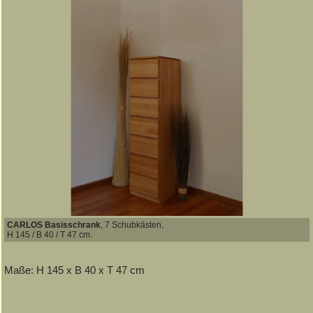
CARLOS Basisschrank
, 7 Schubkästen,
H 145 / B 40 / T 47 cm.
Maße: H 145 x B 40 x T 47 cm