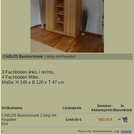
CARLOS Basisschrank
2-türig mit Regalteil.
3 Fachböden links / rechts,
4 Fachböden Mitte.
Maße: H 145 x B 120 x T 47 cm
Sommer-
In
Artikelname
Listenpreis
Aktionspreis
Warenkorb
CARLOS Basisschrank 2-türig mit
->
Regalteil
1248,90 €
993,64 €
Erle
Preise inkl. Mehrwertsteuer, zzgl.
Versand
.