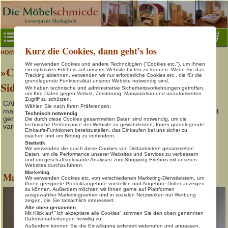
Menu
Kurz die Cookies, dann geht’s los
>
>
Carlos
HOME
Schöner Wohnen
Baby- & Kinderzimmer
Wir verwenden Cookies und andere Technologien ("Cookies etc."), um Ihnen
»CARLOS« Naturbett, Schrankmodule und
Baby- & Kinderbetten
ein optimales Erlebnis auf unserer Website bieten zu können. Wenn Sie das
Tracking ablehnen, verwenden wir nur erforderliche Cookies etc., die für die
grundlegende Funktionalität unserer Website notwendig sind.
Sideboard
Gäste- & Jugendbetten
Wir haben technische und administrative Sicherheitsvorkehrungen getroffen,
um Ihre Daten gegen Verlust, Zerstörung, Manipulation und unautorisierten
Kinder- & Jugendschreibtische
Zugriff zu schützen.
CARLOS.... unser junges und zeitloses Möbelprogramm aus
Wählen Sie nach Ihren Präferenzen:
massiver geölter Bio-Erle, bestehend aus dem Carlos Naturbett mit
Technisch notwendig
Natur-Spielmöbel
genialem Stecksystem, dem Carlos Sideboard und den
Die durch diese Cookies gesammelten Daten sind notwendig, um die
technische Performance der Website zu gewährleisten, Ihnen grundlegende
variantenreichen Carlos Schrankmodulen.
Regale- & Würfelsysteme
Einkaufs-Funktionen bereitzustellen, das Einkaufen bei uns sicher zu
machen und um Betrug zu verhindern.
Statistik
Home Office
Wir verwenden die durch diese Cookies von Drittanbietern gesammelten
Daten, um die Performance unserer Websites und Services zu verbessern
und um geschäftsrelevante Analysen zum Shopping-Erlebnis mit unseren
Schöner Wohnen
Websites durchzuführen.
Marketing
Massivholzbett CARLOS
Schlafen in Natur
Wir verwenden Cookies etc. von verschiedenen Marketing-Dienstleistern, um
Ihnen geeignete Produktangebote vorstellen und Angebote Dritter anzeigen
zu können. Außerdem möchten wir Ihnen gerne auf Plattformen
Tische, Bänke, Stühle
ausgewählter Marketingpartner und in sozialen Netzwerken nur Werbung
zeigen, die Sie tatsächlich interessiert.
Info & Kontakt
Alle oben genannten
Mit Klick auf "Ich akzeptiere alle Cookies" stimmen Sie den oben genannten
Datenverarbeitungen freiwillig zu.
Warenkorb
Außerdem können Sie die Einwilligung jederzeit widerrufen und anpassen,