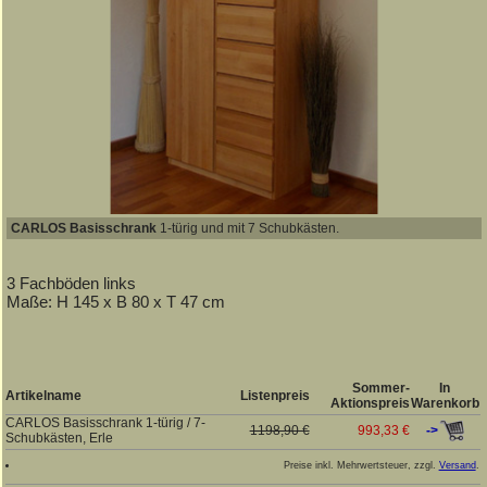
CARLOS Basisschrank
1-türig und mit 7 Schubkästen.
3 Fachböden links
Maße: H 145 x B 80 x T 47 cm
Sommer-
In
Artikelname
Listenpreis
Aktionspreis
Warenkorb
CARLOS Basisschrank 1-türig / 7-
->
1198,90 €
993,33 €
Schubkästen, Erle
Preise inkl. Mehrwertsteuer, zzgl.
Versand
.