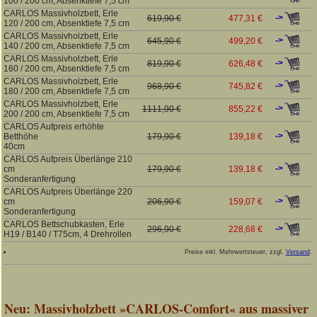
100 / 200 cm, Absenktiefe 7,5 cm
CARLOS Massivholzbett, Erle
->
619,90 €
477,31 €
120 / 200 cm, Absenktiefe 7,5 cm
CARLOS Massivholzbett, Erle
->
645,90 €
499,20 €
140 / 200 cm, Absenktiefe 7,5 cm
CARLOS Massivholzbett, Erle
->
819,90 €
626,48 €
160 / 200 cm, Absenktiefe 7,5 cm
CARLOS Massivholzbett, Erle
->
968,90 €
745,82 €
180 / 200 cm, Absenktiefe 7,5 cm
CARLOS Massivholzbett, Erle
->
1111,90 €
855,22 €
200 / 200 cm, Absenktiefe 7,5 cm
CARLOS Aufpreis erhöhte
->
Betthöhe
179,90 €
139,18 €
40cm
CARLOS Aufpreis Überlänge 210
->
cm
179,90 €
139,18 €
Sonderanfertigung
CARLOS Aufpreis Überlänge 220
->
cm
206,90 €
159,07 €
Sonderanfertigung
CARLOS Bettschubkasten, Erle
->
296,90 €
228,68 €
H19 / B140 / T75cm, 4 Drehrollen
Preise inkl. Mehrwertsteuer, zzgl.
Versand
.
Neu: Massivholzbett »CARLOS-Comfort« aus massiver