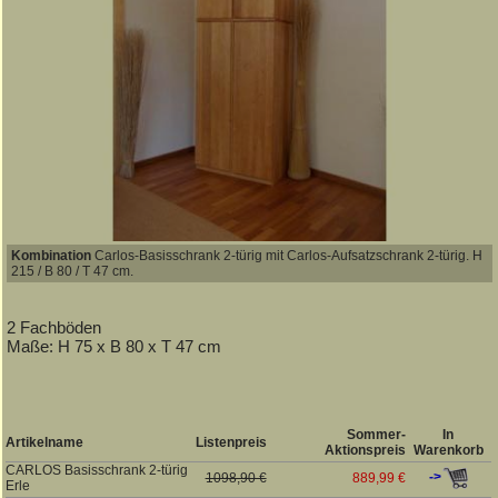
Kombination
Carlos-Basisschrank 2-türig mit Carlos-Aufsatzschrank 2-türig. H
215 / B 80 / T 47 cm.
2 Fachböden
Maße: H 75 x B 80 x T 47 cm
Sommer-
In
Artikelname
Listenpreis
Aktionspreis
Warenkorb
CARLOS Basisschrank 2-türig
->
1098,90 €
889,99 €
Erle