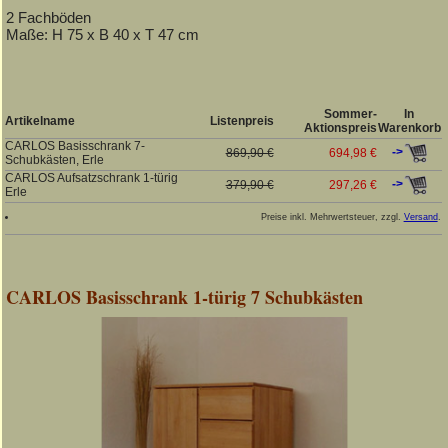
2 Fachböden
Maße: H 75 x B 40 x T 47 cm
Sommer-
In
Artikelname
Listenpreis
Aktionspreis
Warenkorb
CARLOS Basisschrank 7-
->
869,90 €
694,98 €
Schubkästen, Erle
CARLOS Aufsatzschrank 1-türig
->
379,90 €
297,26 €
Erle
Preise inkl. Mehrwertsteuer, zzgl.
Versand
.
CARLOS Basisschrank 1-türig 7 Schubkästen