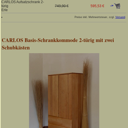
CARLOS Aufsatzschrank 2-
->
türig
749,90 €
595,53 €
Erle
Preise inkl. Mehrwertsteuer, zzgl.
Versand
.
CARLOS Basis-Schrankkommode 2-türig mit zwei
Schubkästen