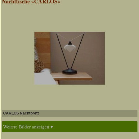
Nachttische »CARLOS«
CARLOS Nachtbrett
Weitere Bilder anzeigen ▾