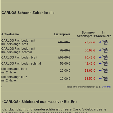
CARLOS Schrank Zubehörteile
Sommer-
In
Artikelname
Listenpreis
Aktionspreis
Warenkorb
CARLOS Fachboden mit
->
129,00 €
93,42 €
Kleiderstange, breit
CARLOS Fachboden mit
->
79,00 €
50,92 €
Kleiderstange, schmal
->
CARLOS Fachboden breit
109,00 €
76,42 €
->
CARLOS Fachboden schmal
59,00 €
42,42 €
Kleiderstange lang
->
29,00 €
18,62 €
mit 2 Halter
Kleiderstange kurz
->
19,00 €
13,52 €
mit 2 Halter
Preise inkl. Mehrwertsteuer, zzgl.
Versand
.
»CARLOS« Sideboard aus massiver Bio-Erle
Klar duchdacht und wunderschön ist unsere Carlo Sideboardserie