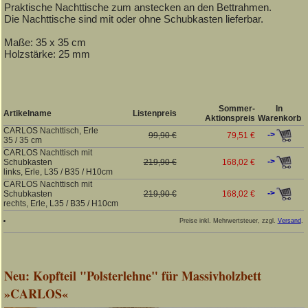
Praktische Nachttische zum anstecken an den Bettrahmen.
Die Nachttische sind mit oder ohne Schubkasten lieferbar.
Maße: 35 x 35 cm
Holzstärke: 25 mm
Sommer-
In
Artikelname
Listenpreis
Aktionspreis
Warenkorb
CARLOS Nachttisch, Erle
->
99,90 €
79,51 €
35 / 35 cm
CARLOS Nachttisch mit
->
Schubkasten
219,90 €
168,02 €
links, Erle, L35 / B35 / H10cm
CARLOS Nachttisch mit
->
Schubkasten
219,90 €
168,02 €
rechts, Erle, L35 / B35 / H10cm
Preise inkl. Mehrwertsteuer, zzgl.
Versand
.
Neu: Kopfteil "Polsterlehne" für Massivholzbett
»CARLOS«