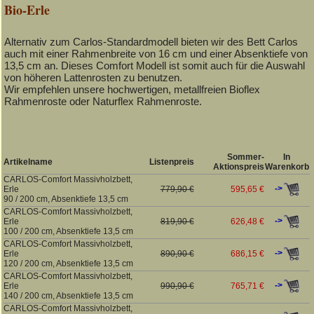
Bio-Erle
Alternativ zum Carlos-Standardmodell bieten wir des Bett Carlos
auch mit einer Rahmenbreite von 16 cm und einer Absenktiefe von
13,5 cm an. Dieses Comfort Modell ist somit auch für die Auswahl
von höheren Lattenrosten zu benutzen.
Wir empfehlen unsere hochwertigen, metallfreien Bioflex
Rahmenroste oder Naturflex Rahmenroste.
Sommer-
In
Artikelname
Listenpreis
Aktionspreis
Warenkorb
CARLOS-Comfort Massivholzbett,
->
Erle
779,90 €
595,65 €
90 / 200 cm, Absenktiefe 13,5 cm
CARLOS-Comfort Massivholzbett,
->
Erle
819,90 €
626,48 €
100 / 200 cm, Absenktiefe 13,5 cm
CARLOS-Comfort Massivholzbett,
->
Erle
890,90 €
686,15 €
120 / 200 cm, Absenktiefe 13,5 cm
CARLOS-Comfort Massivholzbett,
->
Erle
990,90 €
765,71 €
140 / 200 cm, Absenktiefe 13,5 cm
CARLOS-Comfort Massivholzbett,